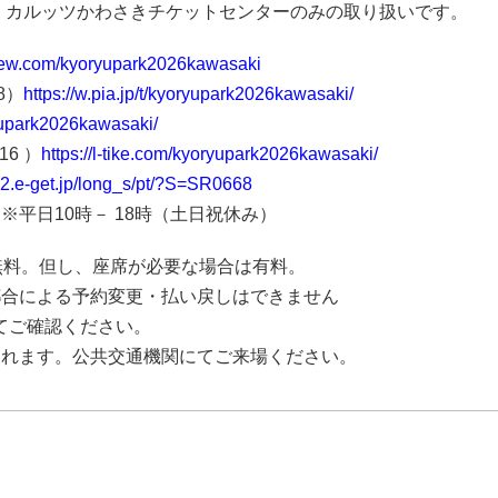
、カルッツかわさきチケットセンターのみの取り扱いです。
oview.com/kyoryupark2026kawasaki
8）
https://w.pia.jp/t/kyoryupark2026kawasaki/
ryupark2026kawasaki/
6 ）
https://l-tike.com/kyoryupark2026kawasaki/
s2.e-get.jp/long_s/pt/?S=SR0668
020 ※平日10時－ 18時（土日祝休み）
無料。但し、座席が必要な場合は有料。
都合による予約変更・払い戻しはできません
てご確認ください。
されます。公共交通機関にてご来場ください。