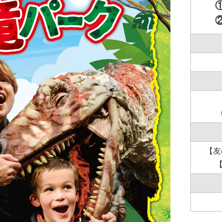
①
②
【友
【