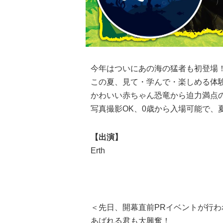
今年はついにあの海の猛者も初登場
この夏、見て・学んで・楽しめる体
かわいい赤ちゃん恐竜から迫力満点
写真撮影
OK
、
0
歳から入場可能で、
【出演】
Erth
＜先日、開幕直前PRイベントが行わ
あばれる君も大興奮！