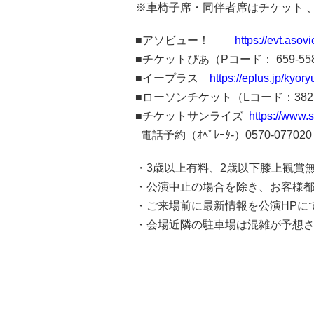
※車椅子席・同伴者席はチケット 
■アソビュー！
https://evt.as
■チケットぴあ（Pコード： 659-55
■イープラス
https://eplus.jp/kyo
■ローソンチケット（Lコード：3821
■チケットサンライズ
https://www.
電話予約（ｵﾍﾟﾚｰﾀ-）0570-077
・3歳以上有料、2歳以下膝上観賞
・公演中止の場合を除き、お客様
・ご来場前に最新情報を公演HPに
・会場近隣の駐車場は混雑が予想