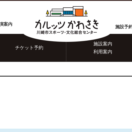
演案内
施設予
施設案内
チケット
予約
利用案内