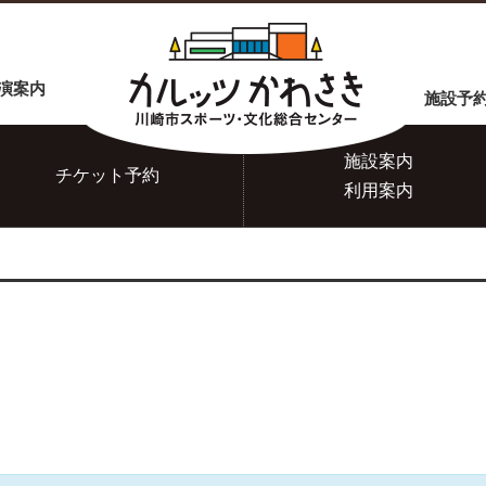
演案内
施設予
施設案内
チケット
予約
利用案内