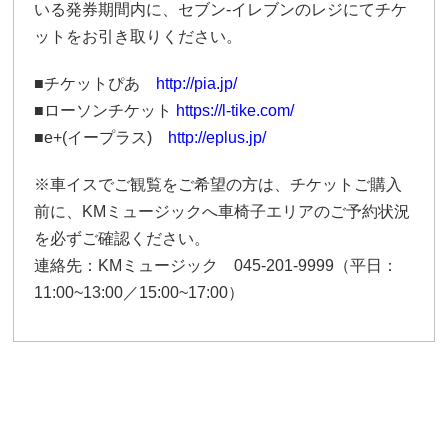
いる発券期間内に、セブン-イレブンのレジにてチケ
ットをお引き取りください。
■チケットぴあ
http://pia.jp/
■ローソンチケット
https://l-tike.com/
■e+(イープラス)
http://eplus.jp/
※車イスでご観覧をご希望の方は、チケットご購入
前に、
KM
ミュージックへ車椅子エリアのご予約状況
を必ずご確認ください。
連絡先：
KM
ミュージック
045-201-9999
（平日：
11:00~13:00
／
15:00~17:00
）